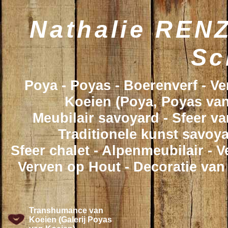
Nathalie RENZ
Sc
Poya - Poyas - Boerenverf - V
Koeien (Poya, Poyas van
Meubilair savoyard - Sfeer va
Traditionele kunst savoya
Sfeer chalet - Alpenmeubilair - 
Verven op Hout - Decoratie van
Transhumance van
Koeien (Galerij Poyas