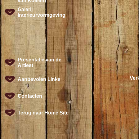
van Koeien)
Galerij
Interieurvormgeving
Presentatie van de
Artiest
Verk
Aanbevolen Links
Contacten
Terug naar Home Site