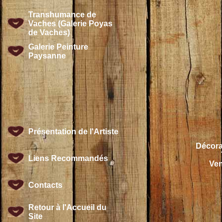
Transhumance de
Vaches (Galerie Poyas
de Vaches)
Galerie Peinture
Paysanne
Présentation de l'Artiste
Décorat
Liens Recommandés
Ven
Contacts
Retour à l'Accueil du
Site